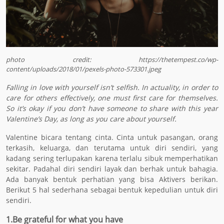
photo credit: https://thetempest.co/wp-
content/uploads/2018/01/pexels-photo-573301.jpeg
Falling in love with yourself isn’t selfish. In actuality, in order to
care for others effectively, one must first care for themselves.
So it’s okay if you don’t have someone to share with this year
Valentine’s Day, as long as you care about yourself.
Valentine bicara tentang cinta. Cinta untuk pasangan, orang
terkasih, keluarga, dan terutama untuk diri sendiri, yang
kadang sering terlupakan karena terlalu sibuk memperhatikan
sekitar. Padahal diri sendiri layak dan berhak untuk bahagia.
Ada banyak bentuk perhatian yang bisa Aktivers berikan.
Berikut 5 hal sederhana sebagai bentuk kepedulian untuk diri
sendiri.
1.
Be grateful for what you have