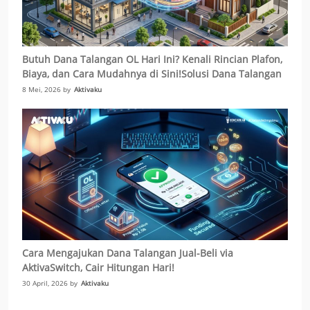
Butuh Dana Talangan OL Hari Ini? Kenali Rincian Plafon,
Biaya, dan Cara Mudahnya di Sini!Solusi Dana Talangan
Biaya-biaya KPR Cepat Cair Tanpa Repot Jual Aset
8 Mei, 2026 by
Aktivaku
Cara Mengajukan Dana Talangan Jual-Beli via
AktivaSwitch, Cair Hitungan Hari!
30 April, 2026 by
Aktivaku