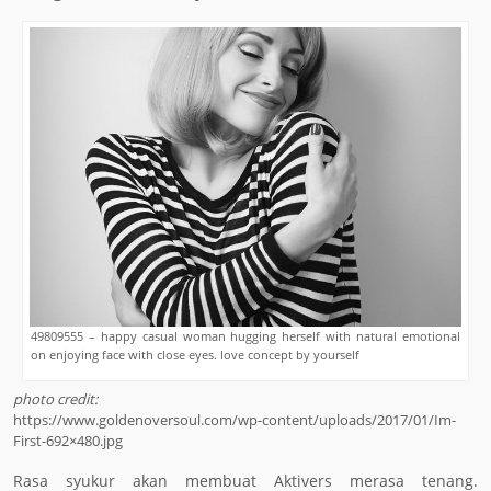
49809555 – happy casual woman hugging herself with natural emotional
on enjoying face with close eyes. love concept by yourself
photo credit:
https://www.goldenoversoul.com/wp-content/uploads/2017/01/Im-
First-692×480.jpg
Rasa syukur akan membuat Aktivers merasa tenang.