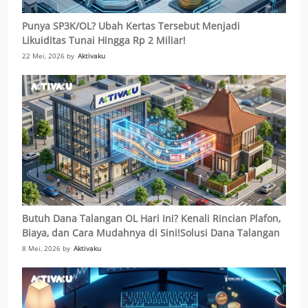
Punya SP3K/OL? Ubah Kertas Tersebut Menjadi
Likuiditas Tunai Hingga Rp 2 Miliar!
22 Mei, 2026 by
Aktivaku
Butuh Dana Talangan OL Hari Ini? Kenali Rincian Plafon,
Biaya, dan Cara Mudahnya di Sini!Solusi Dana Talangan
Biaya-biaya KPR Cepat Cair Tanpa Repot Jual Aset
8 Mei, 2026 by
Aktivaku