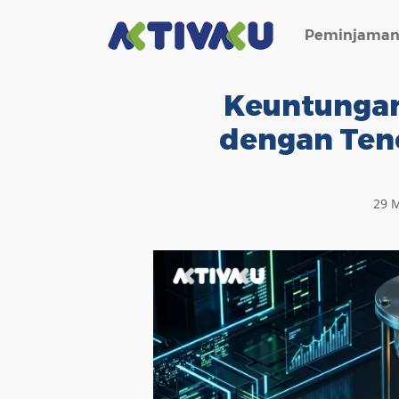
Peminjama
Keuntungan
dengan Teno
29 M