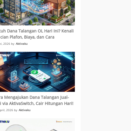
uh Dana Talangan OL Hari Ini? Kenali
cian Plafon, Biaya, dan Cara
dahnya di Sini!Solusi Dana Talangan
i, 2026 by
Aktivaku
ya-biaya KPR Cepat Cair Tanpa Repot
l Aset
ra Mengajukan Dana Talangan Jual-
i via AktivaSwitch, Cair Hitungan Hari!
pril, 2026 by
Aktivaku