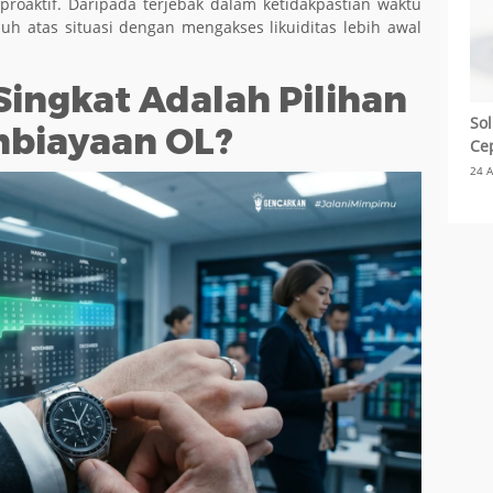
roaktif. Daripada terjebak dalam ketidakpastian waktu
uh atas situasi dengan mengakses likuiditas lebih awal
ingkat Adalah Pilihan
Sol
mbiayaan OL?
Cep
24 A