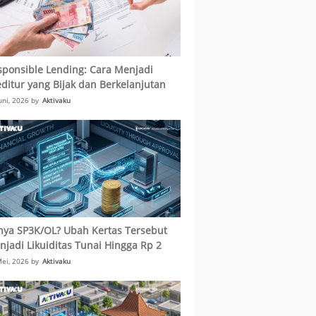
sponsible Lending: Cara Menjadi
ditur yang Bijak dan Berkelanjutan
uni, 2026 by
Aktivaku
nya SP3K/OL? Ubah Kertas Tersebut
jadi Likuiditas Tunai Hingga Rp 2
iar!
ei, 2026 by
Aktivaku