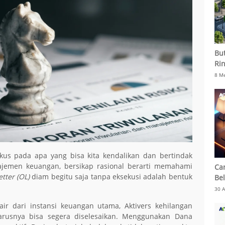
But
Rin
Mu
8 Me
Bia
Jua
fokus pada apa yang bisa kita kendalikan dan bertindak
najemen keuangan, bersikap rasional berarti memahami
Ca
etter (OL)
diam begitu saja tanpa eksekusi adalah bentuk
Bel
30 A
ir dari instansi keuangan utama, Aktivers kehilangan
eharusnya bisa segera diselesaikan. Menggunakan Dana