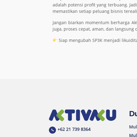
adalah potensi profit yang terbuang. Jad
memastikan setiap peluang bisnis terea
Jangan biarkan momentum berharga Akt
juga, proses cepat, aman, dan langsung d
Siap mengubah SP3K menjadi likuidita
D
Mul
+62 21 739 8364
Mul