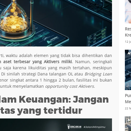
Re
Kre
12 J
rti, waktu adalah elemen yang tidak bisa dihentikan dan
 aset terbesar yang Aktivers miliki
. Namun, seringkali
saja karena likuiditas yang masih tertahan, meskipun
 Di sinilah strategi Dana talangan OL atau
Bridging Loan
enor singkat antara 1 hingga 2 bulan, fasilitas ini bukan
n untuk menyelamatkan
opportunity cost Aktivers
.
Pu
dalam Keuangan: Jangan
Men
tas yang tertidur
Mil
22 M