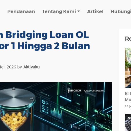
n
Pendanaan
Tentang Kami
Artikel
Hubungi
 Bridging Loan OL
Re
r 1 Hingga 2 Bulan
ei, 2026 by
Aktivaku
BI 
Mod
26 J