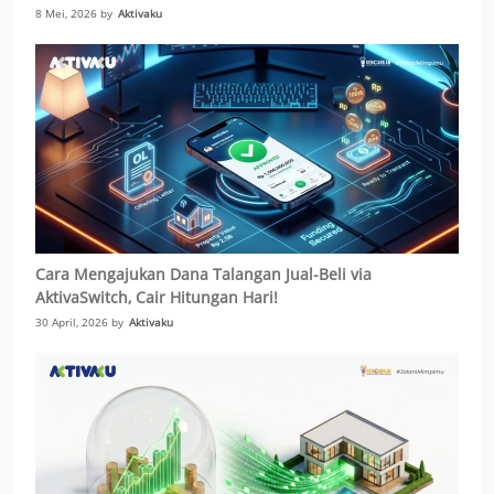
Biaya-biaya KPR Cepat Cair Tanpa Repot Jual Aset
8 Mei, 2026 by
Aktivaku
Cara Mengajukan Dana Talangan Jual-Beli via
AktivaSwitch, Cair Hitungan Hari!
30 April, 2026 by
Aktivaku