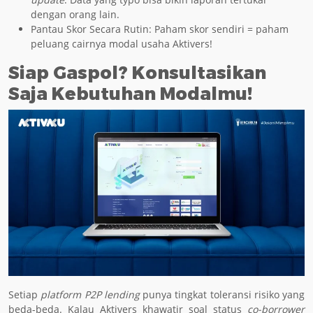
dengan orang lain.
Pantau Skor Secara Rutin: Paham skor sendiri = paham
peluang cairnya modal usaha Aktivers!
Siap Gaspol? Konsultasikan
Saja Kebutuhan Modalmu!
Setiap
platform P2P lending
punya tingkat toleransi risiko yang
beda-beda. Kalau Aktivers khawatir soal status
co-borrower