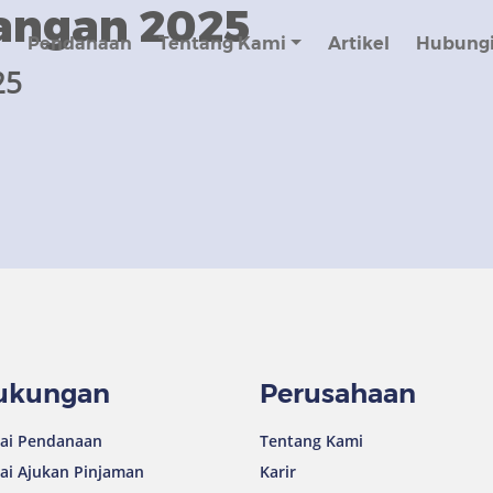
angan 2025
n
Pendanaan
Tentang Kami
Artikel
Hubungi
25
ukungan
Perusahaan
ai Pendanaan
Tentang Kami
ai Ajukan Pinjaman
Karir