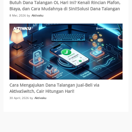
Butuh Dana Talangan OL Hari Ini? Kenali Rincian Plafon,
Biaya, dan Cara Mudahnya di Sini!Solusi Dana Talangan
Biaya-biaya KPR Cepat Cair Tanpa Repot Jual Aset
8 Mei, 2026 by
Aktivaku
Cara Mengajukan Dana Talangan Jual-Beli via
AktivaSwitch, Cair Hitungan Hari!
30 April, 2026 by
Aktivaku