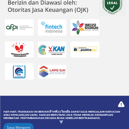
HATI-HATI, TRANSAKSI INI BERISIKO TINGGI. ANDA DAPAT SAJA MENGALAMI KERUGIAN
ATAU KEHILANGAN UANG. JANGAN BERUTANG JIKA TIDAK MEMILIKI KEMAMPUAN
MEMBAYAR. PERTIMBANGKAN SECARA BIJAK SEBELUM BERTRANSAKSI.
©
2026 PT Aktivaku Investama Teknologi.
All Rights Reserved.
Saya Mengerti